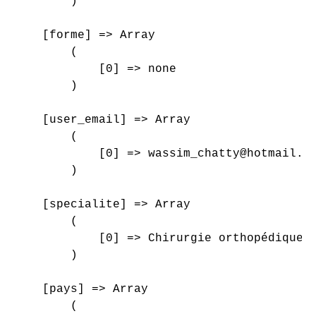
        )

    [forme] => Array

        (

            [0] => none

        )

    [user_email] => Array

        (

            [0] => wassim_chatty@hotmail.co
        )

    [specialite] => Array

        (

            [0] => Chirurgie orthopédique e
        )

    [pays] => Array

        (
