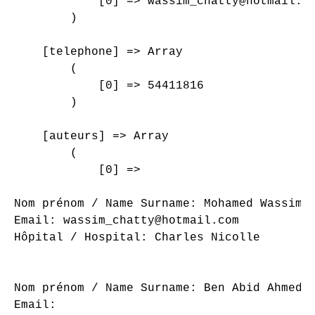
            [0] => wassim_chatty@hotmail.co
        )

    [telephone] => Array

        (

            [0] => 54411816

        )

    [auteurs] => Array

        (

            [0] => 

Nom prénom / Name Surname: Mohamed Wassim C
Email: wassim_chatty@hotmail.com

Hôpital / Hospital: Charles Nicolle

Nom prénom / Name Surname: Ben Abid Ahmed

Email: 
