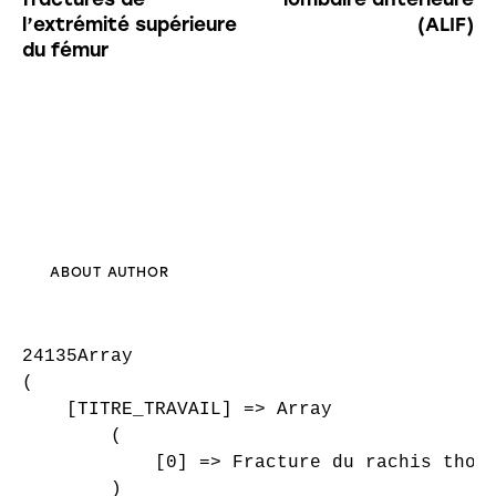
l’extrémité supérieure
(ALIF)
du fémur
ABOUT AUTHOR
24135Array

(

    [TITRE_TRAVAIL] => Array

        (

            [0] => Fracture du rachis thora
        )
