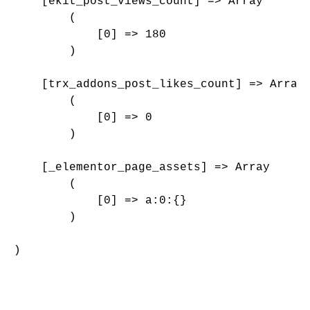
    [ekit_post_views_count] => Array

        (

            [0] => 180

        )

    [trx_addons_post_likes_count] => Array

        (

            [0] => 0

        )

    [_elementor_page_assets] => Array

        (

            [0] => a:0:{}

        )

)
