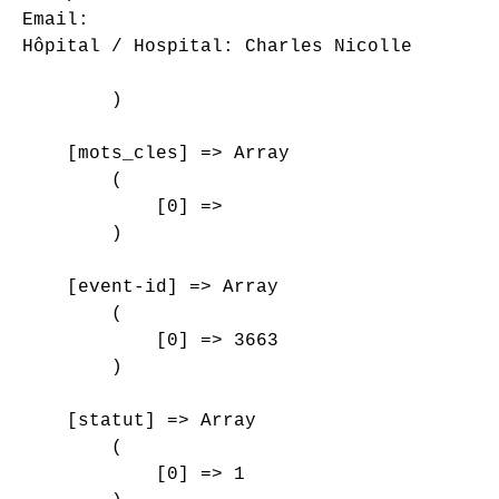
Email: 

Hôpital / Hospital: Charles Nicolle

        )

    [mots_cles] => Array

        (

            [0] => 

        )

    [event-id] => Array

        (

            [0] => 3663

        )

    [statut] => Array

        (

            [0] => 1
