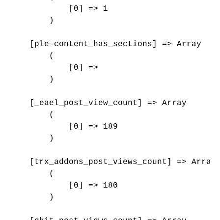
            [0] => 1

        )

    [ple-content_has_sections] => Array

        (

            [0] => 

        )

    [_eael_post_view_count] => Array

        (

            [0] => 189

        )

    [trx_addons_post_views_count] => Array

        (

            [0] => 180

        )
