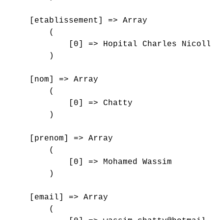
    [etablissement] => Array

        (

            [0] => Hopital Charles Nicolle

        )

    [nom] => Array

        (

            [0] => Chatty

        )

    [prenom] => Array

        (

            [0] => Mohamed Wassim

        )

    [email] => Array

        (
