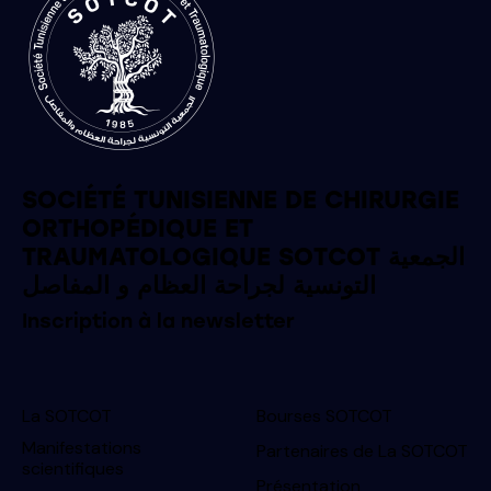
SOCIÉTÉ TUNISIENNE DE CHIRURGIE
ORTHOPÉDIQUE ET
TRAUMATOLOGIQUE SOTCOT الجمعية
التونسية لجراحة العظام و المفاصل
Inscription à la newsletter
La SOTCOT
Bourses SOTCOT
Manifestations
Partenaires de La SOTCOT
scientifiques
Présentation