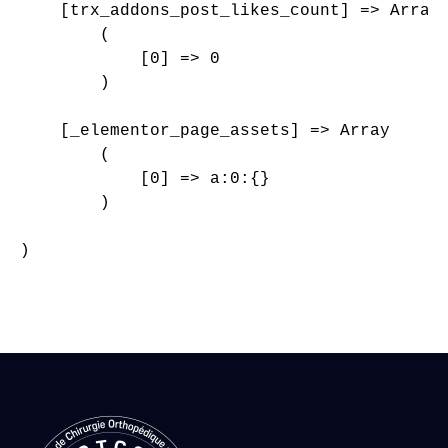
    [trx_addons_post_likes_count] => Array

        (

            [0] => 0

        )

    [_elementor_page_assets] => Array

        (

            [0] => a:0:{}

        )

)
