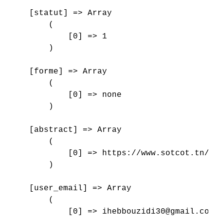
    [statut] => Array

        (

            [0] => 1

        )

    [forme] => Array

        (

            [0] => none

        )

    [abstract] => Array

        (

            [0] => https://www.sotcot.tn/wp
        )

    [user_email] => Array

        (

            [0] => ihebbouzidi30@gmail.com
