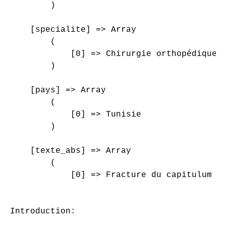
        )

    [specialite] => Array

        (

            [0] => Chirurgie orthopédique e
        )

    [pays] => Array

        (

            [0] => Tunisie

        )

    [texte_abs] => Array

        (

            [0] => Fracture du capitulum du
                                           
Introduction:
