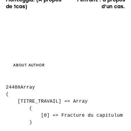
de 1cas)
d’un cas.
ABOUT AUTHOR
24408Array

(

    [TITRE_TRAVAIL] => Array

        (

            [0] => Fracture du capitulum du
        )
