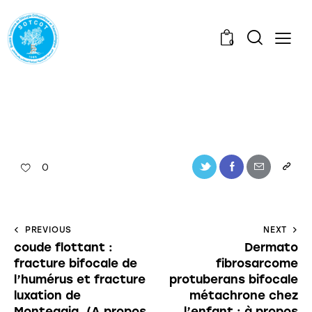
0
0
PREVIOUS
NEXT
coude flottant :
Dermato
fracture bifocale de
fibrosarcome
l’humérus et fracture
protuberans bifocale
luxation de
métachrone chez
Monteggia. (A propos
l’enfant : à propos