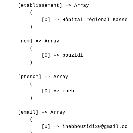
    [etablissement] => Array

        (

            [0] => Hôpital régional Kasseri
        )

    [nom] => Array

        (

            [0] => bouzidi

        )

    [prenom] => Array

        (

            [0] => iheb

        )

    [email] => Array

        (

            [0] => ihebbouzidi30@gmail.com
