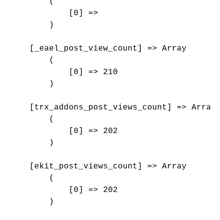
        (

            [0] => 

        )

    [_eael_post_view_count] => Array

        (

            [0] => 210

        )

    [trx_addons_post_views_count] => Array

        (

            [0] => 202

        )

    [ekit_post_views_count] => Array

        (

            [0] => 202

        )
