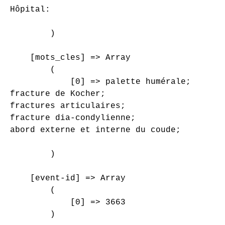
Hôpital: 

        )

    [mots_cles] => Array

        (

            [0] => palette humérale;

fracture de Kocher;

fractures articulaires;

fracture dia-condylienne;

abord externe et interne du coude;

        )

    [event-id] => Array

        (

            [0] => 3663

        )
