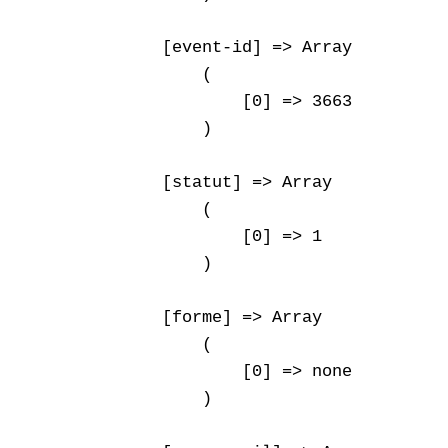
    [event-id] => Array

        (

            [0] => 3663

        )

    [statut] => Array

        (

            [0] => 1

        )

    [forme] => Array

        (

            [0] => none

        )
