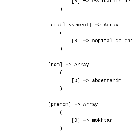
            [0] => évaluation de
        )

    [etablissement] => Array

        (

            [0] => hopital de cha
        )

    [nom] => Array

        (

            [0] => abderrahim

        )

    [prenom] => Array

        (

            [0] => mokhtar

        )
