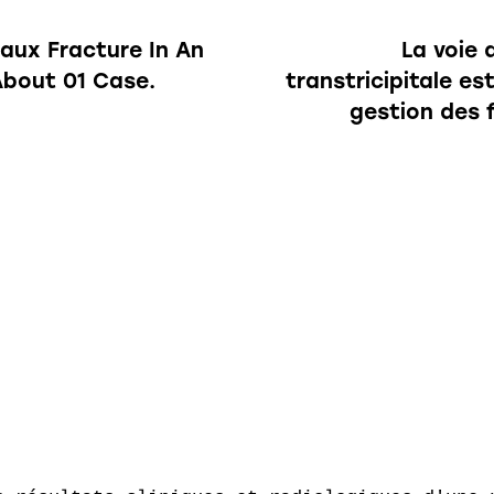
laux Fracture In An
La voie 
About 01 Case.
transtricipitale es
gestion des 