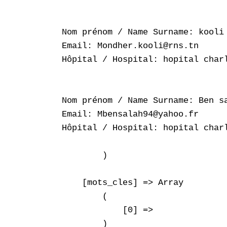
Nom prénom / Name Surname: kooli 
Email: Mondher.kooli@rns.tn

Hôpital / Hospital: hopital charl
Nom prénom / Name Surname: Ben sa
Email: Mbensalah94@yahoo.fr

Hôpital / Hospital: hopital charl
        )

    [mots_cles] => Array

        (

            [0] => 

        )
