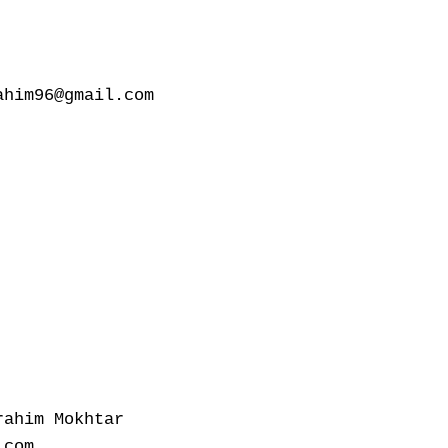
him96@gmail.com

ahim Mokhtar

com
