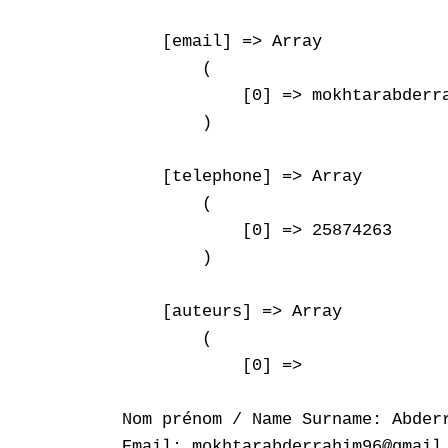
    [email] => Array

        (

            [0] => mokhtarabderra
        )

    [telephone] => Array

        (

            [0] => 25874263

        )

    [auteurs] => Array

        (

            [0] => 

Nom prénom / Name Surname: Abderr
Email: mokhtarabderrahim96@gmail.