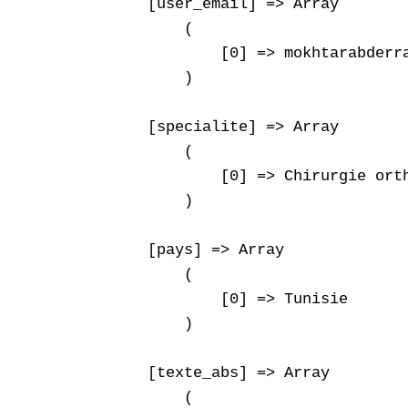
    [user_email] => Array

        (

            [0] => mokhtarabderra
        )

    [specialite] => Array

        (

            [0] => Chirurgie orth
        )

    [pays] => Array

        (

            [0] => Tunisie

        )

    [texte_abs] => Array

        (
