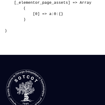
    [_elementor_page_assets] => Array

        (

            [0] => a:0:{}

        )

)
