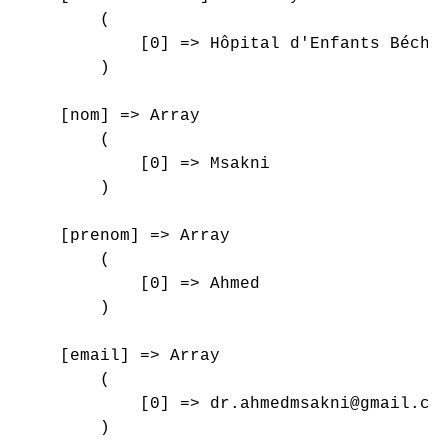
        (

            [0] => Hôpital d'Enfants Béchir
        )

    [nom] => Array

        (

            [0] => Msakni

        )

    [prenom] => Array

        (

            [0] => Ahmed

        )

    [email] => Array

        (

            [0] => dr.ahmedmsakni@gmail.com
        )
