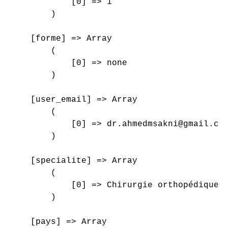
            [0] => 1

        )

    [forme] => Array

        (

            [0] => none

        )

    [user_email] => Array

        (

            [0] => dr.ahmedmsakni@gmail.com
        )

    [specialite] => Array

        (

            [0] => Chirurgie orthopédique e
        )

    [pays] => Array
