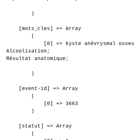
        )

    [mots_cles] => Array

        (

            [0] => kyste anévrysmal osseux;
Alcoolisation;

Résultat anatomique;

        )

    [event-id] => Array

        (

            [0] => 3663

        )

    [statut] => Array

        (
