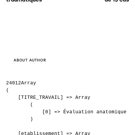
ABOUT AUTHOR
24012Array

(

    [TITRE_TRAVAIL] => Array

        (

            [0] => Évaluation anatomique pr
        )

    [etablissement] => Array
