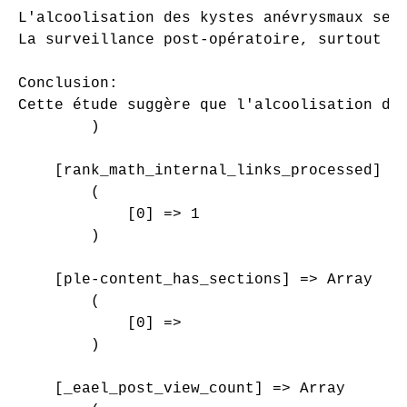
L'alcoolisation des kystes anévrysmaux semb
La surveillance post-opératoire, surtout ne
Conclusion:

Cette étude suggère que l'alcoolisation de
        )

    [rank_math_internal_links_processed] =>
        (

            [0] => 1

        )

    [ple-content_has_sections] => Array

        (

            [0] => 

        )

    [_eael_post_view_count] => Array
