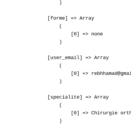
        )

    [forme] => Array

        (

            [0] => none

        )

    [user_email] => Array

        (

            [0] => rebhhamad@gmai
        )

    [specialite] => Array

        (

            [0] => Chirurgie orth
        )
