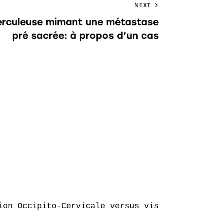
NEXT
erculeuse mimant une métastase
pré sacrée: à propos d’un cas
on Occipito-Cervicale versus vissage C1-C2
