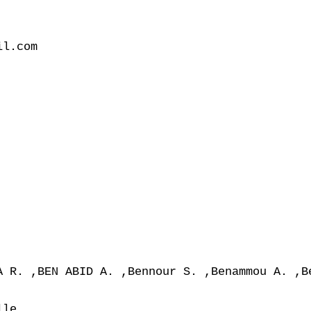
l.com

A R. ,BEN ABID A. ,Bennour S. ,Benammou A. ,Be
le
