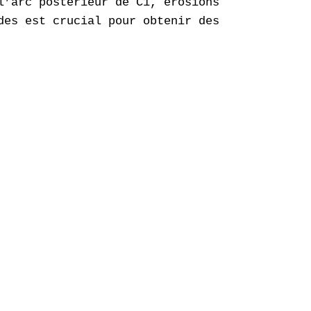
l’arc postérieur de C1, érosions des masses l
des est crucial pour obtenir des résultats cli