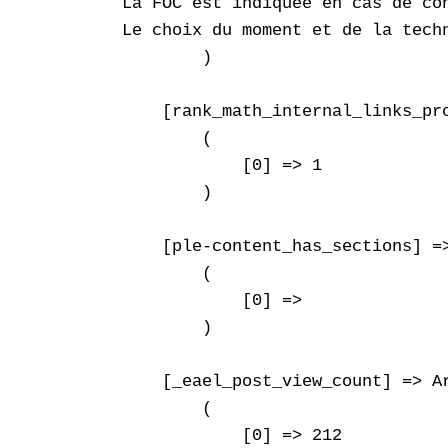
La FOC est indiquée en cas de co
Le choix du moment et de la tech
        )

    [rank_math_internal_links_pro
        (

            [0] => 1

        )

    [ple-content_has_sections] =>
        (

            [0] => 

        )

    [_eael_post_view_count] => Ar
        (

            [0] => 212
