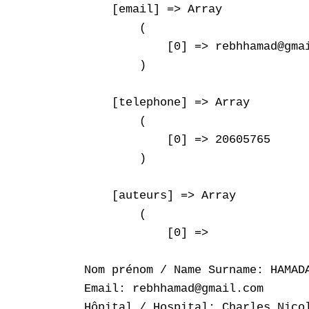
    [email] => Array

        (

            [0] => rebhhamad@gmai
        )

    [telephone] => Array

        (

            [0] => 20605765

        )

    [auteurs] => Array

        (

            [0] => 

Nom prénom / Name Surname: HAMAD
Email: rebhhamad@gmail.com

Hôpital / Hospital: Charles Nicol