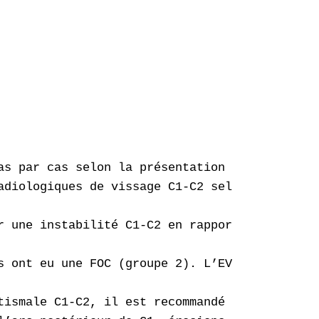
as par cas selon la présentation clinique et r
adiologiques de vissage C1-C2 selon la techni
r une instabilité C1-C2 en rapport avec une p
s ont eu une FOC (groupe 2). L’EVA moyen a pa
tismale C1-C2, il est recommandé de faire une