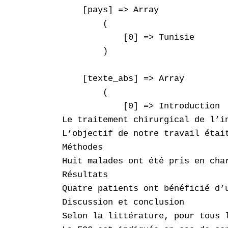
    [pays] => Array

        (

            [0] => Tunisie

        )

    [texte_abs] => Array

        (

            [0] => Introduction 

Le traitement chirurgical de l’i
L’objectif de notre travail étai
Méthodes 

Huit malades ont été pris en cha
Résultats 

Quatre patients ont bénéficié d’
Discussion et conclusion

Selon la littérature, pour tous 