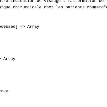
ntre-indication de vissage : malformation de 
nique chirurgicale chez les patients rhumatoï
cessed] => Array

 Array

ray
