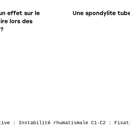
n effet sur le
Une spondylite tub
re lors des
 ?
tive : Instabilité rhumatismale C1-C2 : Fixati