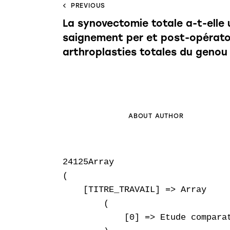
PREVIOUS
La synovectomie totale a-t-elle u
saignement per et post-opératoi
arthroplasties totales du genou
ABOUT AUTHOR
24125Array

(

    [TITRE_TRAVAIL] => Array

        (

            [0] => Etude compara