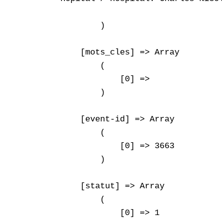
        )

    [mots_cles] => Array

        (

            [0] => 

        )

    [event-id] => Array

        (

            [0] => 3663

        )

    [statut] => Array

        (

            [0] => 1
