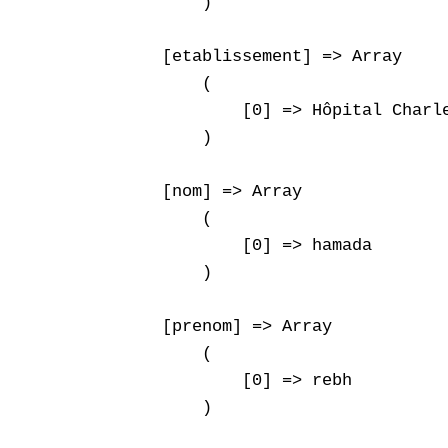
        )

    [etablissement] => Array

        (

            [0] => Hôpital Charle
        )

    [nom] => Array

        (

            [0] => hamada

        )

    [prenom] => Array

        (

            [0] => rebh

        )
