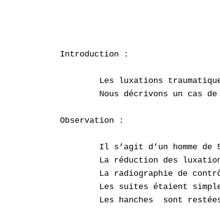
                                 
                                 
Introduction :

        Les luxations traumatiqu
        Nous décrivons un cas de
Observation :

        Il s’agit d’un homme de 
        La réduction des luxatio
        La radiographie de contrô
        Les suites étaient simple
        Les hanches  sont restée