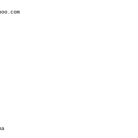
oo.com

a
