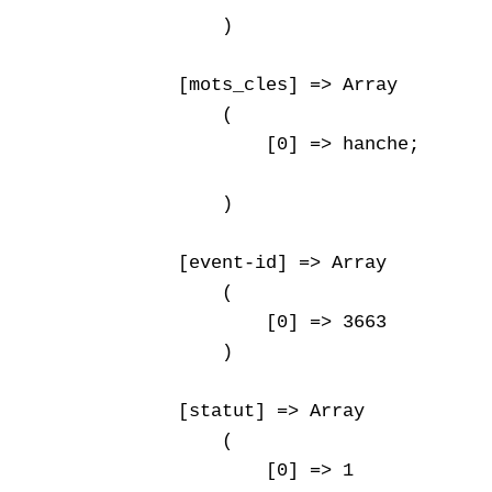
        )

    [mots_cles] => Array

        (

            [0] => hanche;

        )

    [event-id] => Array

        (

            [0] => 3663

        )

    [statut] => Array

        (

            [0] => 1
