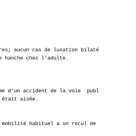
res; aucun cas de luxation bilatérale  diverg
 hanche chez l’adulte.

me d’un accident de la voie  publique. Avec u
était aisée. 

mobilité habituel a un recul de 6 mois.    
