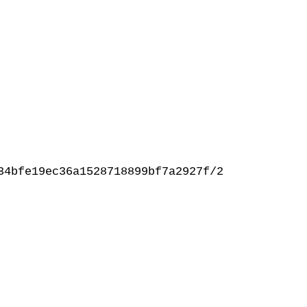
34bfe19ec36a1528718899bf7a2927f/2024/03/Luxat