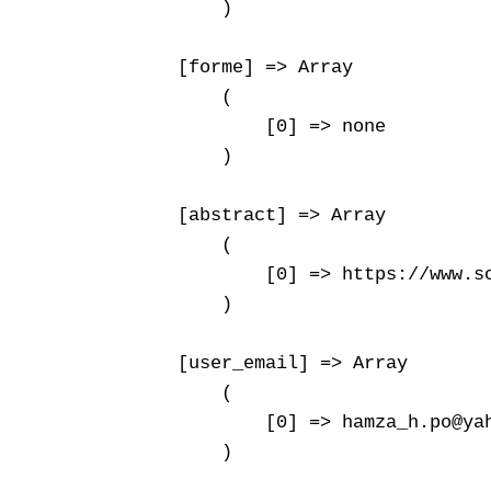
        )

    [forme] => Array

        (

            [0] => none

        )

    [abstract] => Array

        (

            [0] => https://www.s
        )

    [user_email] => Array

        (

            [0] => hamza_h.po@yah
        )
