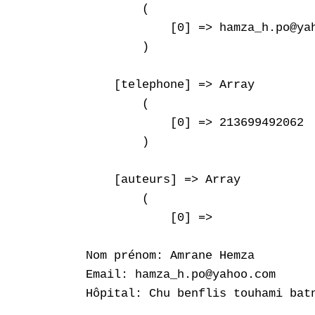
        (

            [0] => hamza_h.po@yah
        )

    [telephone] => Array

        (

            [0] => 213699492062

        )

    [auteurs] => Array

        (

            [0] => 

Nom prénom: Amrane Hemza

Email: hamza_h.po@yahoo.com

Hôpital: Chu benflis touhami batn