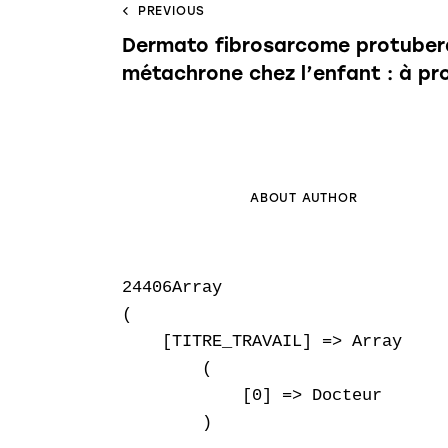
PREVIOUS
Dermato fibrosarcome protuber
métachrone chez l’enfant : à pr
ABOUT AUTHOR
24406Array

(

    [TITRE_TRAVAIL] => Array

        (

            [0] => Docteur

        )
