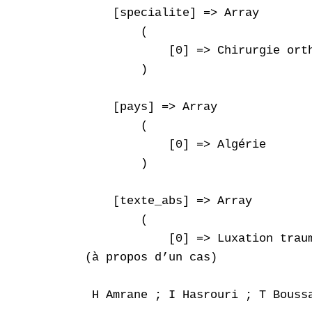
    [specialite] => Array

        (

            [0] => Chirurgie orth
        )

    [pays] => Array

        (

            [0] => Algérie

        )

    [texte_abs] => Array

        (

            [0] => Luxation trau
(à propos d’un cas)

 H Amrane ; I Hasrouri ; T Boussa