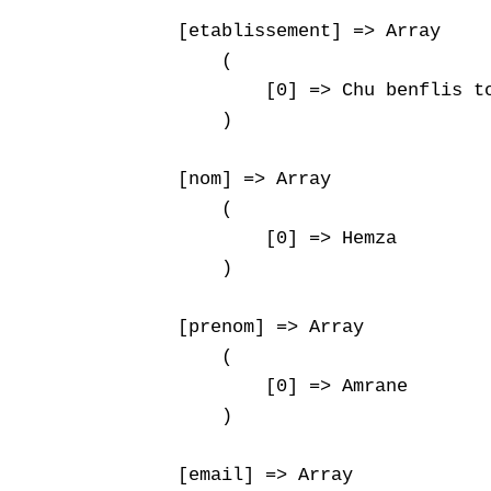
    [etablissement] => Array

        (

            [0] => Chu benflis to
        )

    [nom] => Array

        (

            [0] => Hemza

        )

    [prenom] => Array

        (

            [0] => Amrane

        )

    [email] => Array
