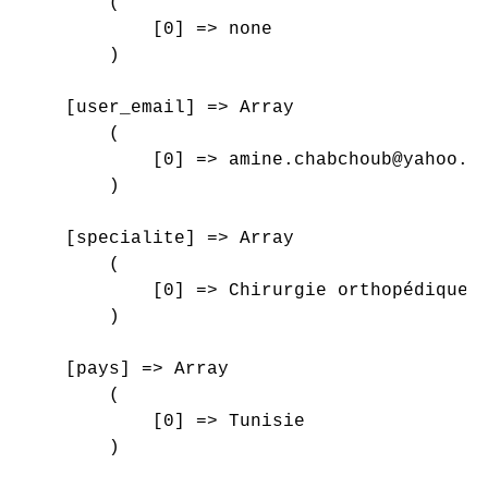
        (

            [0] => none

        )

    [user_email] => Array

        (

            [0] => amine.chabchoub@yahoo.fr
        )

    [specialite] => Array

        (

            [0] => Chirurgie orthopédique e
        )

    [pays] => Array

        (

            [0] => Tunisie

        )
