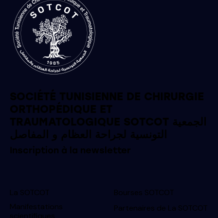
SOCIÉTÉ TUNISIENNE DE CHIRURGIE
ORTHOPÉDIQUE ET
TRAUMATOLOGIQUE SOTCOT الجمعية
التونسية لجراحة العظام و المفاصل
Inscription à la newsletter
La SOTCOT
Bourses SOTCOT
Manifestations
Partenaires de La SOTCOT
scientifiques