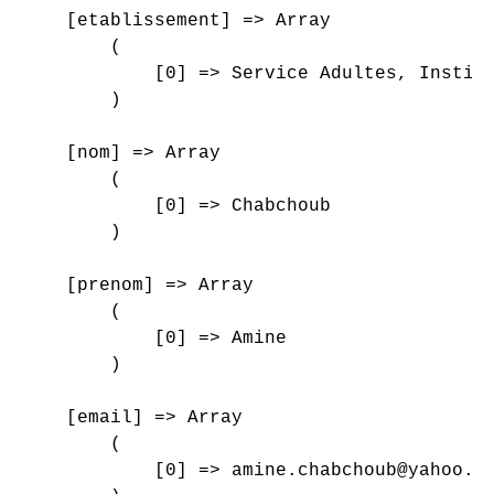
    [etablissement] => Array

        (

            [0] => Service Adultes, Institu
        )

    [nom] => Array

        (

            [0] => Chabchoub

        )

    [prenom] => Array

        (

            [0] => Amine

        )

    [email] => Array

        (

            [0] => amine.chabchoub@yahoo.fr