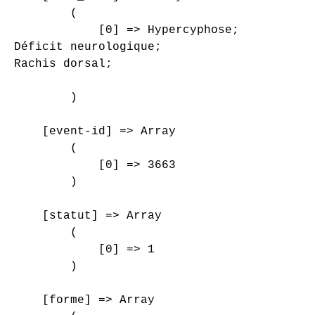
        (

            [0] => Hypercyphose;

Déficit neurologique;

Rachis dorsal;

        )

    [event-id] => Array

        (

            [0] => 3663

        )

    [statut] => Array

        (

            [0] => 1

        )

    [forme] => Array
