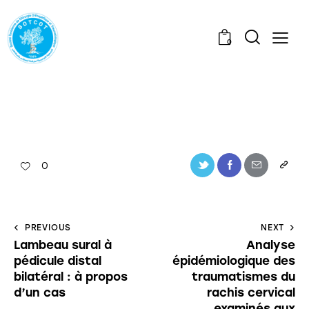
0
0
PREVIOUS
NEXT
Lambeau sural à
Analyse
pédicule distal
épidémiologique des
bilatéral : à propos
traumatismes du
d’un cas
rachis cervical
examinés aux