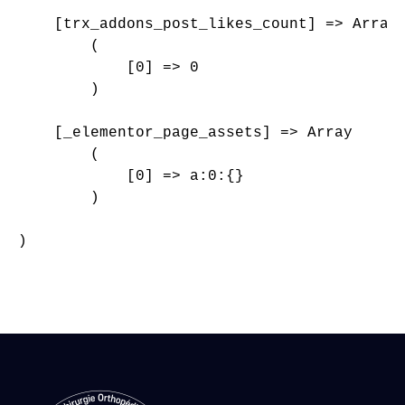
    [trx_addons_post_likes_count] => Array

        (

            [0] => 0

        )

    [_elementor_page_assets] => Array

        (

            [0] => a:0:{}

        )

)
