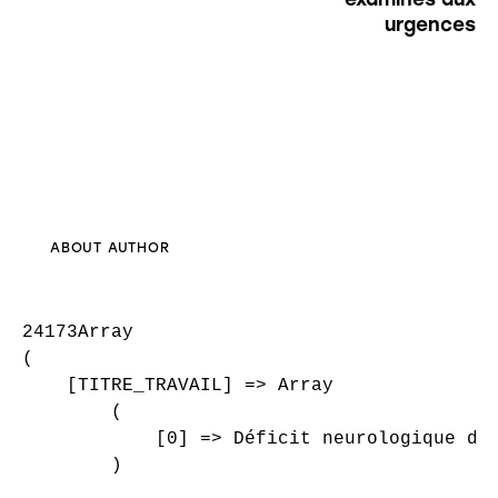
urgences
ABOUT AUTHOR
24173Array

(

    [TITRE_TRAVAIL] => Array

        (

            [0] => Déficit neurologique dû 
        )
