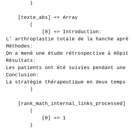
        )

    [texte_abs] => Array

        (

            [0] => Introduction:

L’ arthroplastie totale de la hanche après
Méthodes:

On a mené une étude rétrospective à Hôpita
Résultats:

Les patients ont été suivies pendant une m
Conclusion:

La stratégie thérapeutique en deux temps r
        )

    [rank_math_internal_links_processed] =>
        (

            [0] => 1

        )
