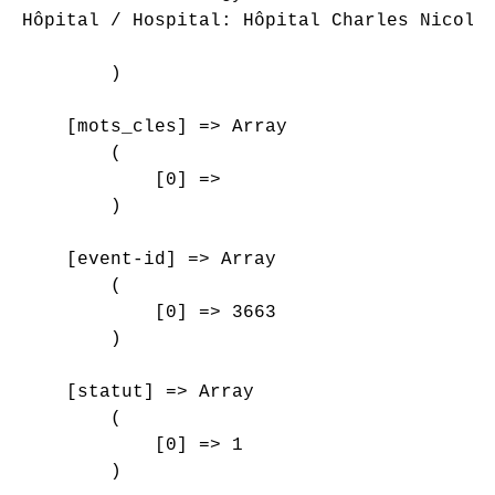
Hôpital / Hospital: Hôpital Charles Nicolle
        )

    [mots_cles] => Array

        (

            [0] => 

        )

    [event-id] => Array

        (

            [0] => 3663

        )

    [statut] => Array

        (

            [0] => 1

        )
