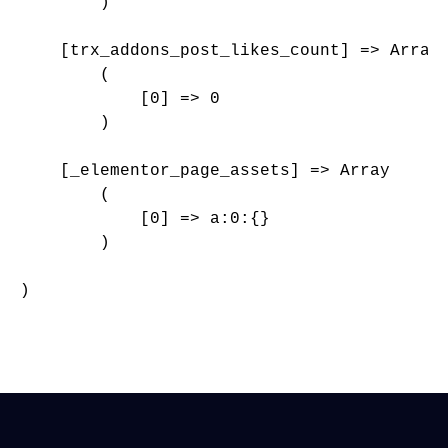
        )

    [trx_addons_post_likes_count] => Array

        (

            [0] => 0

        )

    [_elementor_page_assets] => Array

        (

            [0] => a:0:{}

        )

)
