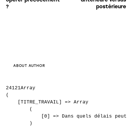
?
postérieure
ABOUT AUTHOR
24121Array

(

    [TITRE_TRAVAIL] => Array

        (

            [0] => Dans quels délais peut-o
        )
