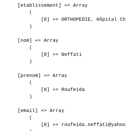
    [etablissement] => Array

        (

            [0] => ORTHOPEDIE, Hôpital Char
        )

    [nom] => Array

        (

            [0] => Neffati

        )

    [prenom] => Array

        (

            [0] => Roufeida

        )

    [email] => Array

        (

            [0] => roufeida.neffati@yahoo.f