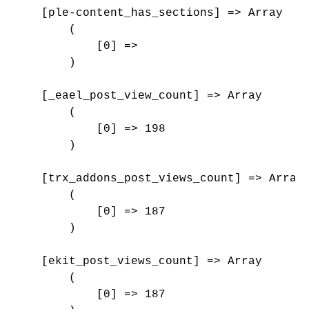
    [ple-content_has_sections] => Array

        (

            [0] => 

        )

    [_eael_post_view_count] => Array

        (

            [0] => 198

        )

    [trx_addons_post_views_count] => Array

        (

            [0] => 187

        )

    [ekit_post_views_count] => Array

        (

            [0] => 187
