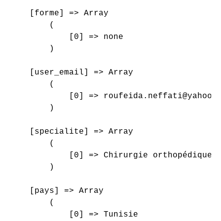
    [forme] => Array

        (

            [0] => none

        )

    [user_email] => Array

        (

            [0] => roufeida.neffati@yahoo.f
        )

    [specialite] => Array

        (

            [0] => Chirurgie orthopédique e
        )

    [pays] => Array

        (

            [0] => Tunisie
