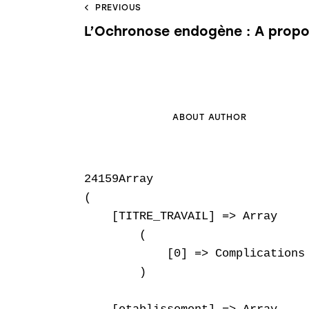
PREVIOUS
L’Ochronose endogène : A propo
ABOUT AUTHOR
24159Array

(

    [TITRE_TRAVAIL] => Array

        (

            [0] => Complications
        )
