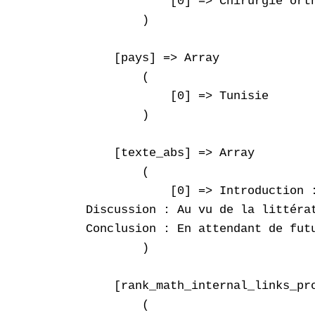
            [0] => Chirurgie orth
        )

    [pays] => Array

        (

            [0] => Tunisie

        )

    [texte_abs] => Array

        (

            [0] => Introduction 
Discussion : Au vu de la littéra
Conclusion : En attendant de fut
        )

    [rank_math_internal_links_pro
        (
