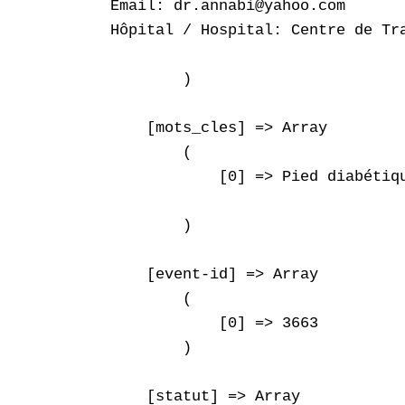
Email: dr.annabi@yahoo.com

Hôpital / Hospital: Centre de Tra
        )

    [mots_cles] => Array

        (

            [0] => Pied diabétiq
        )

    [event-id] => Array

        (

            [0] => 3663

        )

    [statut] => Array
