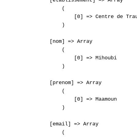
    [etablissement] => Array

        (

            [0] => Centre de Trau
        )

    [nom] => Array

        (

            [0] => Mihoubi

        )

    [prenom] => Array

        (

            [0] => Maamoun

        )

    [email] => Array

        (
