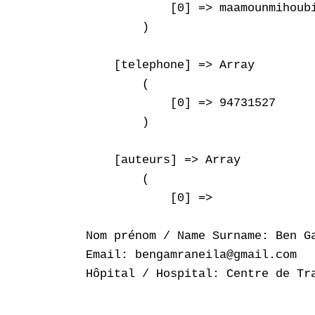
            [0] => maamounmihoubi
        )

    [telephone] => Array

        (

            [0] => 94731527

        )

    [auteurs] => Array

        (

            [0] => 

Nom prénom / Name Surname: Ben Ga
Email: bengamraneila@gmail.com

Hôpital / Hospital: Centre de Tra