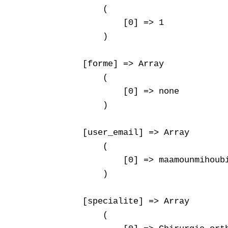
        (

            [0] => 1

        )

    [forme] => Array

        (

            [0] => none

        )

    [user_email] => Array

        (

            [0] => maamounmihoubi
        )

    [specialite] => Array

        (
