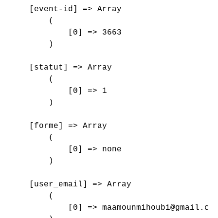
    [event-id] => Array

        (

            [0] => 3663

        )

    [statut] => Array

        (

            [0] => 1

        )

    [forme] => Array

        (

            [0] => none

        )

    [user_email] => Array

        (

            [0] => maamounmihoubi@gmail.com