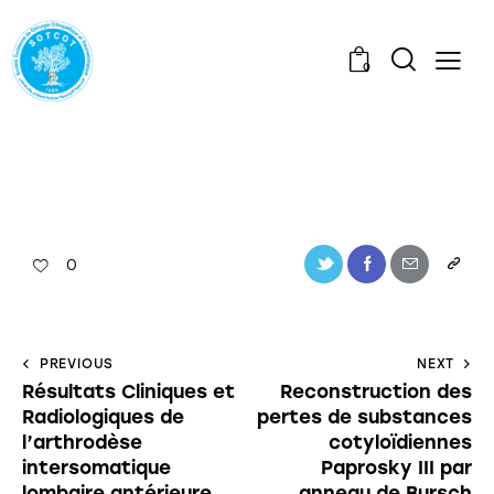
0
0
PREVIOUS
NEXT
Résultats Cliniques et
Reconstruction des
Radiologiques de
pertes de substances
l’arthrodèse
cotyloïdiennes
intersomatique
Paprosky III par
lombaire antérieure
anneau de Bursch