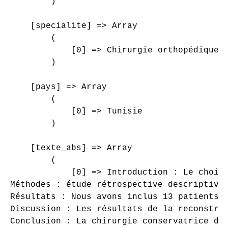
        )

    [specialite] => Array

        (

            [0] => Chirurgie orthopédique e
        )

    [pays] => Array

        (

            [0] => Tunisie

        )

    [texte_abs] => Array

        (

            [0] => Introduction : Le choix
Méthodes : étude rétrospective descriptive 
Résultats : Nous avons inclus 13 patients,
Discussion : Les résultats de la reconstru
Conclusion : La chirurgie conservatrice de