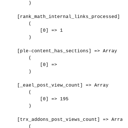
        )

    [rank_math_internal_links_processed] =>
        (

            [0] => 1

        )

    [ple-content_has_sections] => Array

        (

            [0] => 

        )

    [_eael_post_view_count] => Array

        (

            [0] => 195

        )

    [trx_addons_post_views_count] => Array

        (
