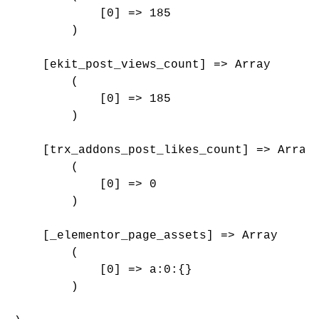
            [0] => 185

        )

    [ekit_post_views_count] => Array

        (

            [0] => 185

        )

    [trx_addons_post_likes_count] => Array

        (

            [0] => 0

        )

    [_elementor_page_assets] => Array

        (

            [0] => a:0:{}

        )
