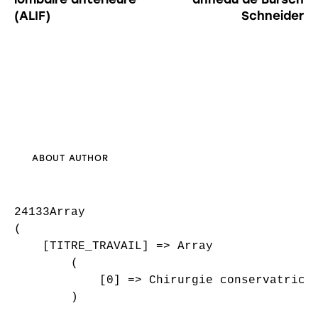
(ALIF)
Schneider
ABOUT AUTHOR
24133Array

(

    [TITRE_TRAVAIL] => Array

        (

            [0] => Chirurgie conservatrice 
        )
