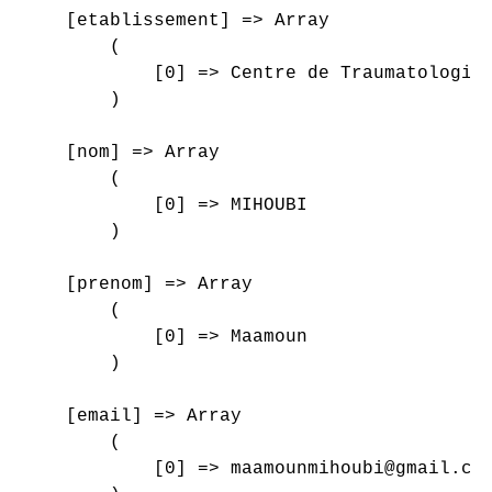
    [etablissement] => Array

        (

            [0] => Centre de Traumatologie 
        )

    [nom] => Array

        (

            [0] => MIHOUBI

        )

    [prenom] => Array

        (

            [0] => Maamoun

        )

    [email] => Array

        (

            [0] => maamounmihoubi@gmail.com