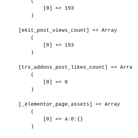
        (

            [0] => 193

        )

    [ekit_post_views_count] => Array

        (

            [0] => 193

        )

    [trx_addons_post_likes_count] => Array

        (

            [0] => 0

        )

    [_elementor_page_assets] => Array

        (

            [0] => a:0:{}

        )
