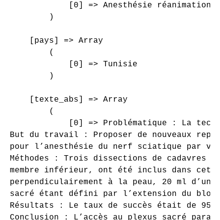
            [0] => Anesthésie réanimation

        )

    [pays] => Array

        (

            [0] => Tunisie

        )

    [texte_abs] => Array

        (

            [0] => Problématique : La tech
But du travail : Proposer de nouveaux repèr
pour l’anesthésie du nerf sciatique par voi
Méthodes : Trois dissections de cadavres f
membre inférieur, ont été inclus dans cett
perpendiculairement à la peau, 20 ml d’un 
sacré étant défini par l’extension du bloc
Résultats : Le taux de succès était de 95 
Conclusion : L’accès au plexus sacré paraît