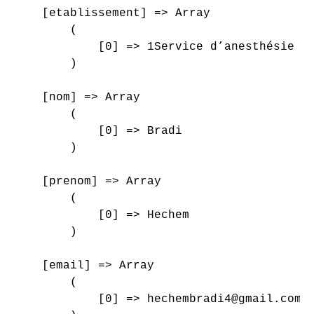
    [etablissement] => Array

        (

            [0] => 1Service d’anesthésie ré
        )

    [nom] => Array

        (

            [0] => Bradi

        )

    [prenom] => Array

        (

            [0] => Hechem

        )

    [email] => Array

        (

            [0] => hechembradi4@gmail.com
