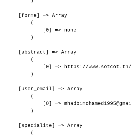
        )

    [forme] => Array

        (

            [0] => none

        )

    [abstract] => Array

        (

            [0] => https://www.sotcot.tn/wp
        )

    [user_email] => Array

        (

            [0] => mhadbimohamed1995@gmail.
        )

    [specialite] => Array

        (
