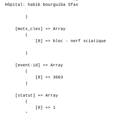
Hôpital: habib bourguiba Sfax

        )

    [mots_cles] => Array

        (

            [0] => bloc - nerf sciatique - 
        )

    [event-id] => Array

        (

            [0] => 3663

        )

    [statut] => Array

        (

            [0] => 1
