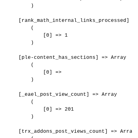
        )

    [rank_math_internal_links_processed] =>
        (

            [0] => 1

        )

    [ple-content_has_sections] => Array

        (

            [0] => 

        )

    [_eael_post_view_count] => Array

        (

            [0] => 201

        )

    [trx_addons_post_views_count] => Array
