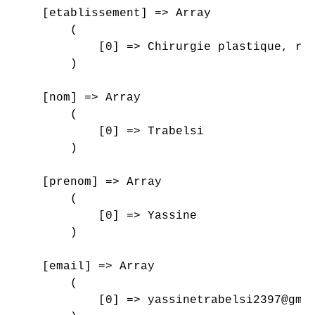
    [etablissement] => Array

        (

            [0] => Chirurgie plastique, rec
        )

    [nom] => Array

        (

            [0] => Trabelsi

        )

    [prenom] => Array

        (

            [0] => Yassine

        )

    [email] => Array

        (

            [0] => yassinetrabelsi2397@gmai