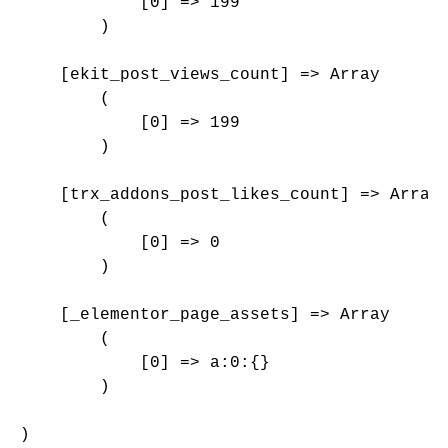
            [0] => 199

        )

    [ekit_post_views_count] => Array

        (

            [0] => 199

        )

    [trx_addons_post_likes_count] => Array

        (

            [0] => 0

        )

    [_elementor_page_assets] => Array

        (

            [0] => a:0:{}

        )

)
