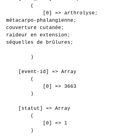
        (

            [0] => arthrolyse;

métacarpo-phalangienne;

couverture cutanée;

raideur en extension;

séquelles de brûlures;

        )

    [event-id] => Array

        (

            [0] => 3663

        )

    [statut] => Array

        (

            [0] => 1

        )
