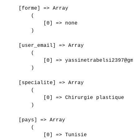
    [forme] => Array

        (

            [0] => none

        )

    [user_email] => Array

        (

            [0] => yassinetrabelsi2397@gmai
        )

    [specialite] => Array

        (

            [0] => Chirurgie plastique

        )

    [pays] => Array

        (

            [0] => Tunisie
