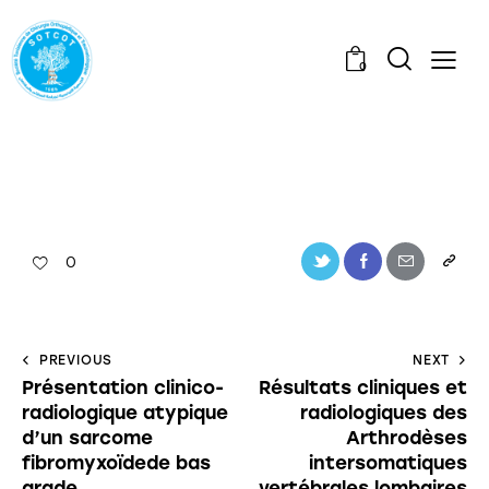
0
0
PREVIOUS
NEXT
Présentation clinico-
Résultats cliniques et
radiologique atypique
radiologiques des
d’un sarcome
Arthrodèses
fibromyxoïdede bas
intersomatiques
grade
vertébrales lombaires