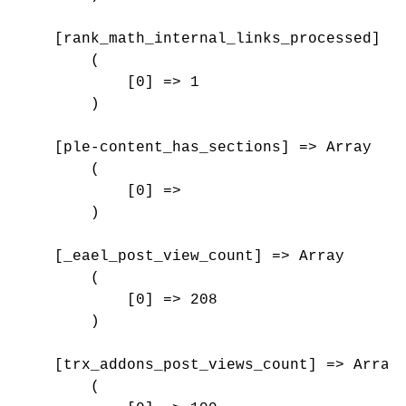
    [rank_math_internal_links_processed] =>
        (

            [0] => 1

        )

    [ple-content_has_sections] => Array

        (

            [0] => 

        )

    [_eael_post_view_count] => Array

        (

            [0] => 208

        )

    [trx_addons_post_views_count] => Array

        (
