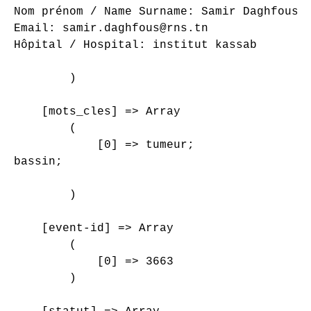
Nom prénom / Name Surname: Samir Daghfous

Email: samir.daghfous@rns.tn

Hôpital / Hospital: institut kassab

        )

    [mots_cles] => Array

        (

            [0] => tumeur;

bassin;

        )

    [event-id] => Array

        (

            [0] => 3663

        )
