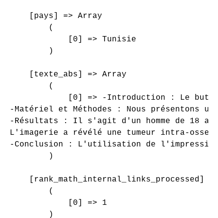
    [pays] => Array

        (

            [0] => Tunisie

        )

    [texte_abs] => Array

        (

            [0] => -Introduction : Le but d
-Matériel et Méthodes : Nous présentons un 
-Résultats : Il s'agit d'un homme de 18 ans
L'imagerie a révélé une tumeur intra-osseu
-Conclusion : L'utilisation de l'impressio
        )

    [rank_math_internal_links_processed] =>
        (

            [0] => 1

        )
