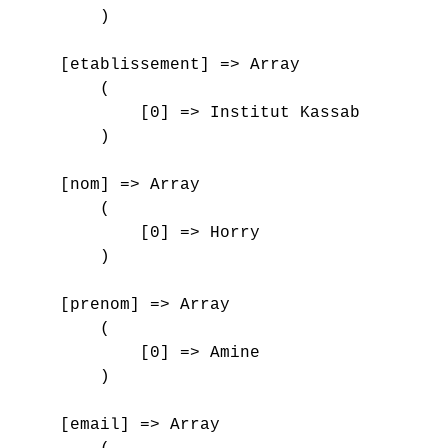
        )

    [etablissement] => Array

        (

            [0] => Institut Kassab

        )

    [nom] => Array

        (

            [0] => Horry

        )

    [prenom] => Array

        (

            [0] => Amine

        )

    [email] => Array
