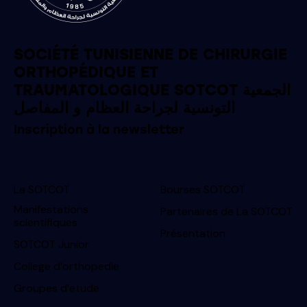
SOCIÉTÉ TUNISIENNE DE CHIRURGIE
ORTHOPÉDIQUE ET
TRAUMATOLOGIQUE SOTCOT الجمعية
التونسية لجراحة العظام و المفاصل
Inscription à la newsletter
La SOTCOT
Bourses SOTCOT
Manifestations
Partenaires de La SOTCOT
scientifiques
Présentation
SOTCOT Junior
College d’orthopedie
Groupes d’etude