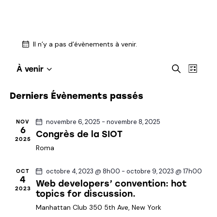
Il n’y a pas d’évènements à venir.
R
N
R
À venir
L
S
a
e
e
i
c
é
v
c
s
Derniers Évènements passés
h
l
i
t
h
e
e
g
e
e
r
novembre 6, 2025
-
novembre 8, 2025
NOV
c
a
r
6
c
Congrès de la SIOT
t
t
h
2025
c
i
Roma
i
e
h
o
o
e
n
n
octobre 4, 2023 @ 8h00
-
octobre 9, 2023 @ 17h00
OCT
4
e
n
Web developers’ convention: hot
d
2023
t
topics for discussion.
e
e
n
z
v
Manhattan Club
350 5th Ave, New York