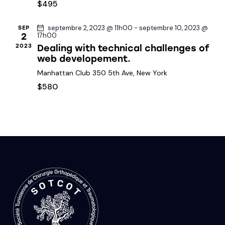
u
a
u
$495
n
e
v
e
s
i
septembre 2, 2023 @ 11h00
-
septembre 10, 2023 @
SEP
2
17h00
d
É
g
2023
Dealing with technical challenges of
a
v
a
web developement.
t
è
t
e
Manhattan Club
350 5th Ave, New York
n
i
.
e
$580
o
m
n
e
d
n
e
t
v
u
e
s
É
v
è