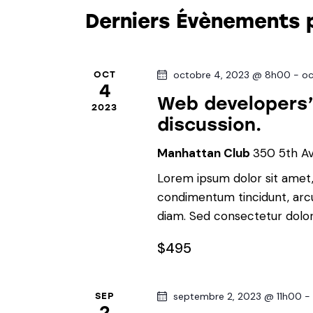
c
c
Derniers Évènements 
c
t
l
i
é
h
o
.
octobre 4, 2023 @ 8h00
-
oc
OCT
n
R
4
e
n
Web developers’ 
e
2023
e
discussion.
e
c
z
h
Manhattan Club
350 5th A
u
t
e
n
Lorem ipsum dolor sit amet, 
r
e
n
condimentum tincidunt, arcu 
c
d
diam. Sed consectetur dolor 
h
a
a
e
$495
t
r
v
e
É
.
v
septembre 2, 2023 @ 11h00
SEP
i
2