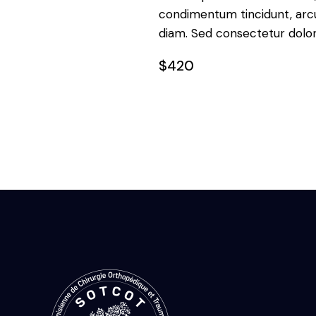
v
é
condimentum tincidunt, arcu 
u
.
diam. Sed consectetur dolor 
e
$420
s
É
v
è
n
e