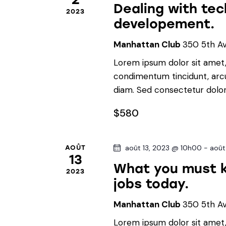
è
Dealing with tec
2023
n
g
developement.
e
a
m
Manhattan Club
350 5th A
e
Lorem ipsum dolor sit amet, 
t
n
condimentum tincidunt, arcu 
t
diam. Sed consectetur dolor 
i
s
p
$580
o
a
r
n
août 13, 2023 @ 10h00
-
août
AOÛT
m
13
o
What you must 
d
2023
t
jobs today.
-
e
Manhattan Club
350 5th A
c
l
Lorem ipsum dolor sit amet, 